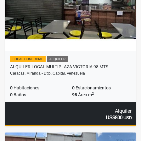
LOCAL COMERCIAL
ALQUILER
ALQUILER LOCAL MULTIPLAZA VICTORIA 98 MTS
Caracas, Miranda - Dtto. Capital, Venezuela
0
Habitaciones
0
Estacionamientos
2
0
Baños
98
Área m
Alquiler
US$800
USD