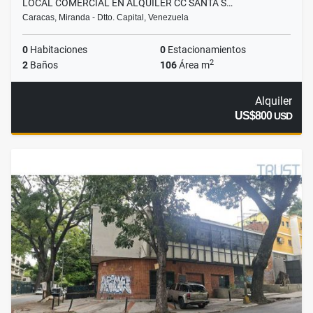
LOCAL COMERCIAL EN ALQUILER CC SANTA S…
Caracas, Miranda - Dtto. Capital, Venezuela
0
Habitaciones
0
Estacionamientos
2
2
Baños
106
Área m
Alquiler
US$800
USD