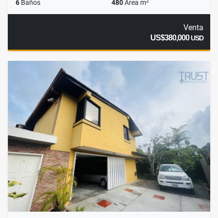
2
6
Baños
480
Área m
Venta
US$380,000
USD