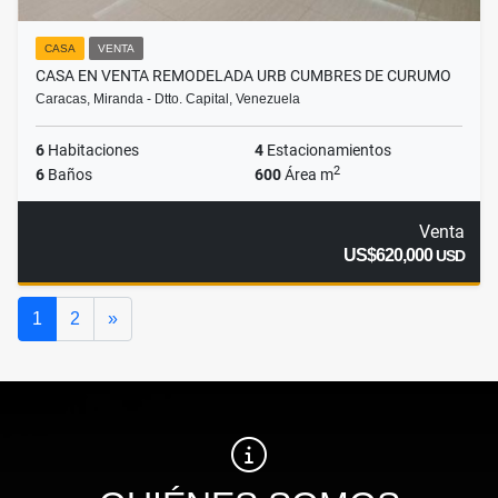
CASA
VENTA
CASA EN VENTA REMODELADA URB CUMBRES DE CURUMO
Caracas, Miranda - Dtto. Capital, Venezuela
6
Habitaciones
4
Estacionamientos
2
6
Baños
600
Área m
Venta
US$620,000
USD
Siguiente
1
2
»