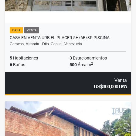
CASA
VENTA
CASA EN VENTA URB EL PLACER 5H/6B/3P PISCINA
Caracas, Miranda - Dtto. Capital, Venezuela
5
Habitaciones
3
Estacionamientos
2
6
Baños
500
Área m
Venta
US$300,000
USD