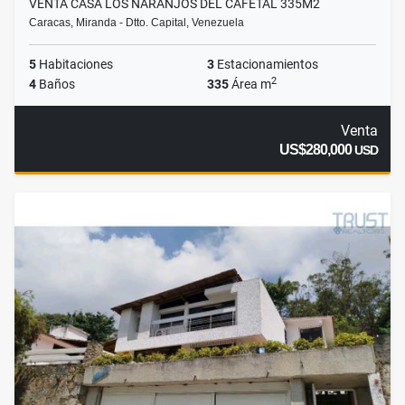
VENTA CASA LOS NARANJOS DEL CAFETAL 335M2
Caracas, Miranda - Dtto. Capital, Venezuela
5
Habitaciones
3
Estacionamientos
2
4
Baños
335
Área m
Venta
US$280,000
USD