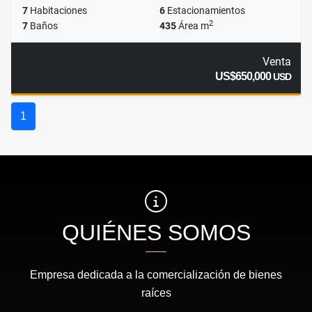
7
Habitaciones
6
Estacionamientos
2
7
Baños
435
Área m
Venta
US$650,000
USD
1
QUIÉNES SOMOS
Empresa dedicada a la comercialización de bienes
raíces