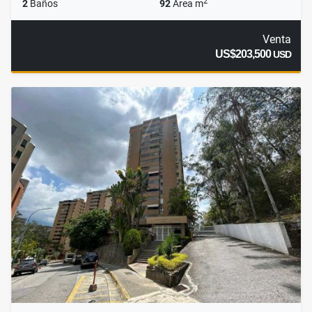
2
2
Baños
92
Área m
Venta
US$203,500
USD