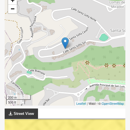
+
−
200 m
500 ft
Leaflet
| Wasi - ©
OpenStreetMap
Street View