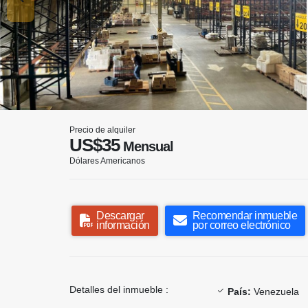
Precio de alquiler
US$35
Mensual
Dólares Americanos
Descargar
Recomendar inmueble
información
por correo electrónico
Detalles del inmueble :
País:
Venezuela