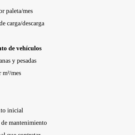
r paleta/mes
de carga/descarga
o de vehículos
ianas y pesadas
r m²/mes
to inicial
s de mantenimiento
al que contratar