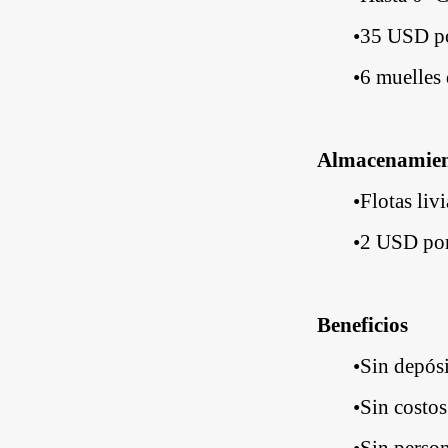
•
35 USD po
•
6 muelles 
Almacenamient
•
Flotas liv
•
2 USD po
Beneficios
•
Sin depósi
•
Sin costo
•
Sin person