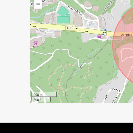
−
200 m
500 ft