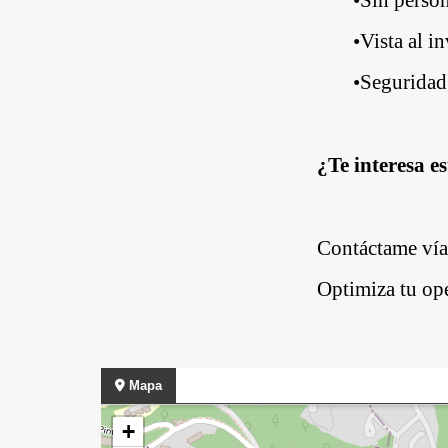
•
Vista al i
•
Seguridad 
¿Te interesa e
Contáctame ví
Optimiza tu ope
Mapa
+