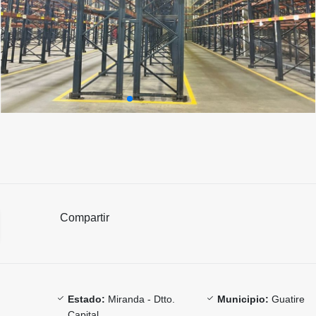
Compartir
Estado:
Miranda - Dtto.
Municipio:
Guatire
Capital