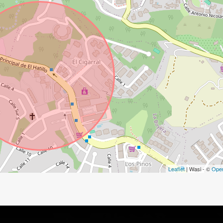
Leaflet
| Wasi - ©
Ope