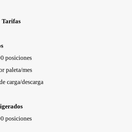
 Tarifas
os
00 posiciones
r paleta/mes
de carga/descarga
rigerados
00 posiciones
C