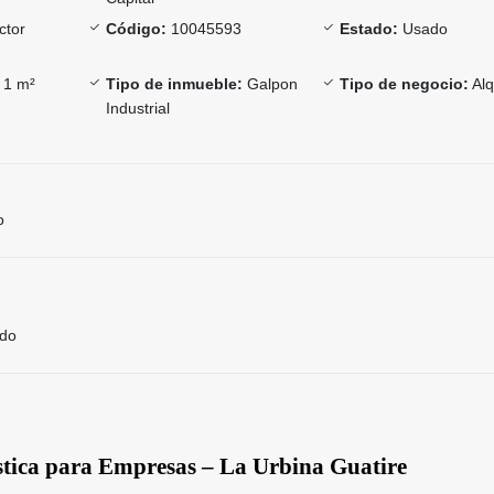
ctor
Código:
10045593
Estado:
Usado
1 m²
Tipo de inmueble:
Galpon
Tipo de negocio:
Alq
Industrial
o
ado
stica para Empresas – La Urbina Guatire