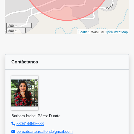
200 m
500 ft
Leaflet
| Wasi - ©
OpenStreetMap
Contáctanos
Barbara Isabel Pérez Duarte
5804144596683
perezduarte.realtors@gmail.com