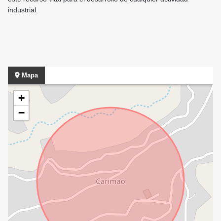
industrial.
Mapa
+
−