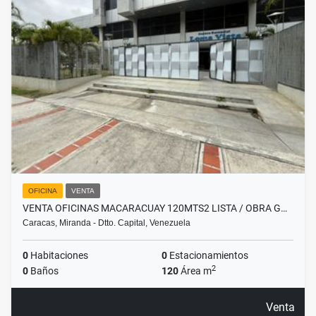
OFICINA
VENTA
VENTA OFICINAS MACARACUAY 120MTS2 LISTA / OBRA G…
Caracas, Miranda - Dtto. Capital, Venezuela
0
Habitaciones
0
Estacionamientos
2
0
Baños
120
Área m
Venta