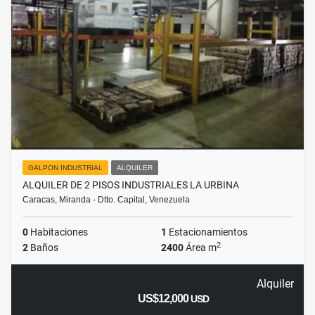
GALPON INDUSTRIAL
ALQUILER
ALQUILER DE 2 PISOS INDUSTRIALES LA URBINA
Caracas, Miranda - Dtto. Capital, Venezuela
0
Habitaciones
1
Estacionamientos
2
2
Baños
2400
Área m
Alquiler
US$12,000
USD