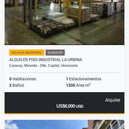
GALPON INDUSTRIAL
ALQUILER
ALQUILER PISO.INDUSTRIAL LA URBINA
Caracas, Miranda - Dtto. Capital, Venezuela
0
Habitaciones
1
Estacionamientos
2
2
Baños
1200
Área m
Alquiler
US$6,000
USD