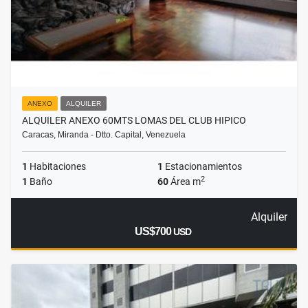
ANEXO
ALQUILER
ALQUILER ANEXO 60MTS LOMAS DEL CLUB HIPICO
Caracas, Miranda - Dtto. Capital, Venezuela
1
Habitaciones
1
Estacionamientos
2
1
Baño
60
Área m
Alquiler
US$700
USD