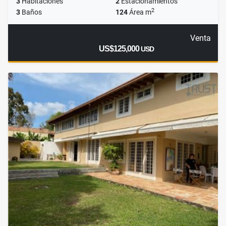
3
Habitaciones
2
Estacionamientos
2
3
Baños
124
Área m
Venta
US$125,000
USD