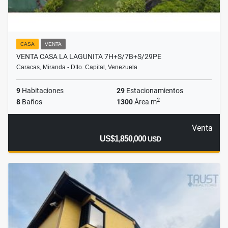
CASA
VENTA
VENTA CASA LA LAGUNITA 7H+S/7B+S/29PE
Caracas, Miranda - Dtto. Capital, Venezuela
9
Habitaciones
29
Estacionamientos
2
8
Baños
1300
Área m
Venta
US$1,850,000
USD