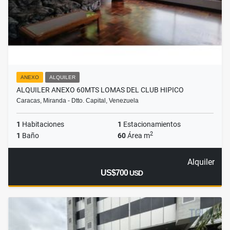
ANEXO
ALQUILER
ALQUILER ANEXO 60MTS LOMAS DEL CLUB HIPICO
Caracas, Miranda - Dtto. Capital, Venezuela
1
Habitaciones
1
Estacionamientos
2
1
Baño
60
Área m
Alquiler
US$700
USD