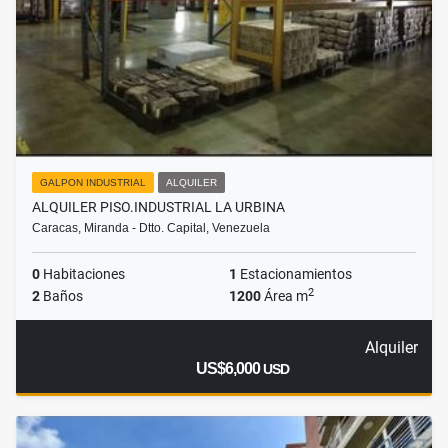
GALPON INDUSTRIAL
ALQUILER
ALQUILER PISO.INDUSTRIAL LA URBINA
Caracas, Miranda - Dtto. Capital, Venezuela
0
Habitaciones
1
Estacionamientos
2
2
Baños
1200
Área m
Alquiler
US$6,000
USD