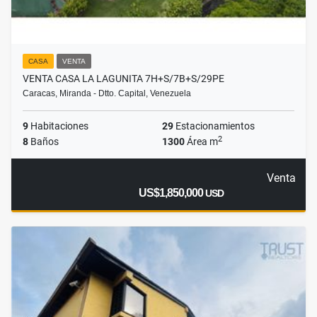
CASA
VENTA
VENTA CASA LA LAGUNITA 7H+S/7B+S/29PE
Caracas, Miranda - Dtto. Capital, Venezuela
9
Habitaciones
29
Estacionamientos
2
8
Baños
1300
Área m
Venta
US$1,850,000
USD