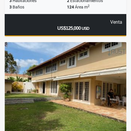
3
Habitaciones
2
Estacionamientos
2
3
Baños
124
Área m
Venta
US$125,000
USD