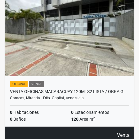
OFICINA
VENTA
VENTA OFICINAS MACARACUAY 120MTS2 LISTA / OBRA G…
Caracas, Miranda - Dtto. Capital, Venezuela
0
Habitaciones
0
Estacionamientos
2
0
Baños
120
Área m
Venta