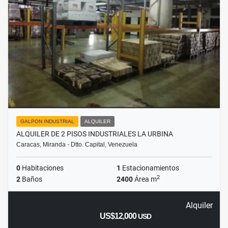
GALPON INDUSTRIAL
ALQUILER
ALQUILER DE 2 PISOS INDUSTRIALES LA URBINA
Caracas, Miranda - Dtto. Capital, Venezuela
0
Habitaciones
1
Estacionamientos
2
2
Baños
2400
Área m
Alquiler
US$12,000
USD