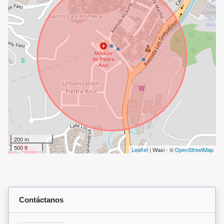
200 m
500 ft
Leaflet
| Wasi - ©
OpenStreetMap
Contáctanos