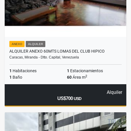
ANEXO
ALQUILER
ALQUILER ANEXO 60MTS LOMAS DEL CLUB HIPICO
Caracas, Miranda - Dtto. Capital, Venezuela
1
Habitaciones
1
Estacionamientos
2
1
Baño
60
Área m
Alquiler
US$700
USD