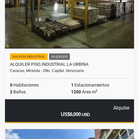
GALPON INDUSTRIAL
ALQUILER
ALQUILER PISO.INDUSTRIAL LA URBINA
Caracas, Miranda - Dtto. Capital, Venezuela
0
Habitaciones
1
Estacionamientos
2
2
Baños
1200
Área m
Alquiler
US$6,000
USD