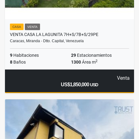
CASA
VENTA
VENTA CASA LA LAGUNITA 7H+S/7B+S/29PE
Caracas, Miranda - Dtto. Capital, Venezuela
9
Habitaciones
29
Estacionamientos
2
8
Baños
1300
Área m
Venta
US$1,850,000
USD