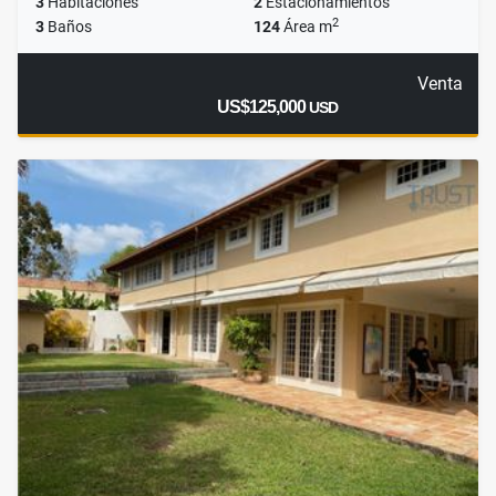
3
Habitaciones
2
Estacionamientos
2
3
Baños
124
Área m
Venta
US$125,000
USD