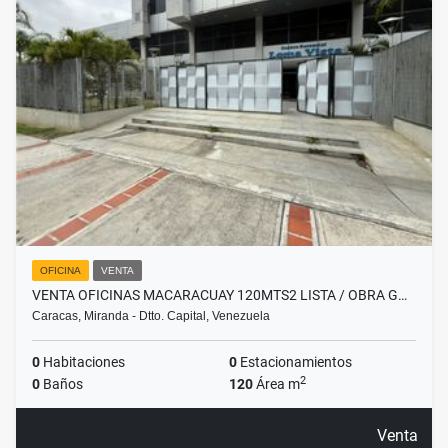
OFICINA
VENTA
VENTA OFICINAS MACARACUAY 120MTS2 LISTA / OBRA G…
Caracas, Miranda - Dtto. Capital, Venezuela
0
Habitaciones
0
Estacionamientos
2
0
Baños
120
Área m
Venta