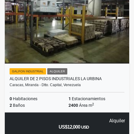
GALPON INDUSTRIAL
ALQUILER
ALQUILER DE 2 PISOS INDUSTRIALES LA URBINA
Caracas, Miranda - Dtto. Capital, Venezuela
0
Habitaciones
1
Estacionamientos
2
2
Baños
2400
Área m
Alquiler
US$12,000
USD